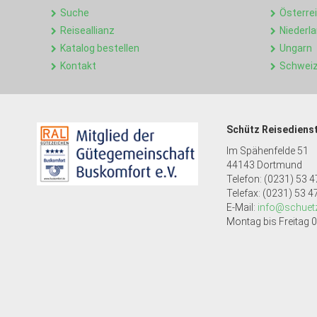
Suche
Österre
Reiseallianz
Niederl
Katalog bestellen
Ungarn
Kontakt
Schwei
Schütz Reisediens
Im Spähenfelde 51
44143 Dortmund
Telefon: (0231) 53 47
Telefax: (0231) 53 47
E-Mail:
info@schuetz
Montag bis Freitag 0