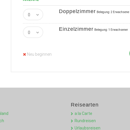
Doppelzimmer
Belegung: 2 Erwachsene
Einzelzimmer
Belegung: 1 Erwachsener
Neu beginnen
Reisearten
land
a la Carte
ich
Rundreisen
Urlaubsreisen