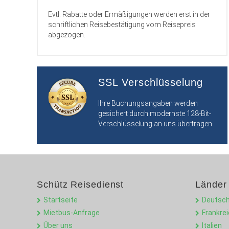
Evtl. Rabatte oder Ermäßigungen werden erst in der
schriftlichen Reisebestätigung vom Reisepreis
abgezogen.
SSL Verschlüsselung
Ihre Buchungsangaben werden
gesichert durch modernste 128-Bit-
Verschlüsselung an uns übertragen.
Schütz Reisedienst
Länder
Startseite
Deutsch
Mietbus-Anfrage
Frankre
Über uns
Italien