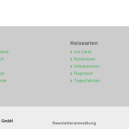
Reisearten
land
a la Carte
ich
Rundreisen
Urlaubsreisen
ich
Flugreisen
ande
Tagesfahrten
z
t GmbH
Newsletteranmeldung