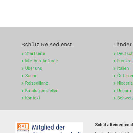
Schütz Reisedienst
Länder
Startseite
Deutsch
Mietbus-Anfrage
Frankre
Über uns
Italien
Suche
Österre
Reiseallianz
Niederl
Katalog bestellen
Ungarn
Kontakt
Schwei
Schütz Reisediens