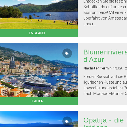
Entdecken Sie die faszin
Schottlands auf unserer
Busrundreise! Mit einer 
überfahrt von Amsterda
unser...
ENGLAND
Blumenrivier
d'Azur
Nächster Termin:
13.09. - 
Freuen Sie sich auf die B
ligurischen Küste und au
abwechslungsreiches P
nach Monaco–Monte Carl
ITALIEN
Opatija - die