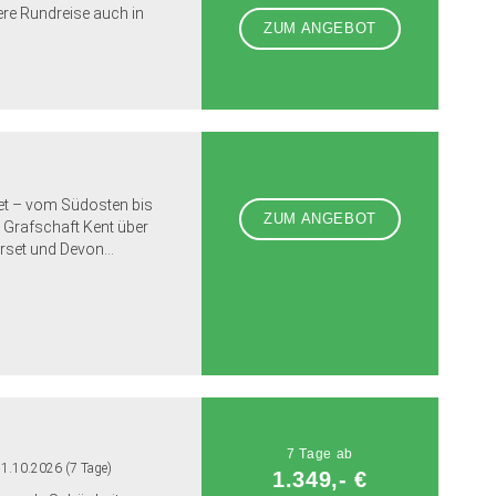
ere Rundreise auch in
ZUM ANGEBOT
et – vom Südosten bis
ZUM ANGEBOT
Grafschaft Kent über
rset und Devon...
7 Tage ab
21.10.2026 (7 Tage)
1.349,- €