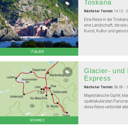
Toskana
Nächster Termin:
14.10. - 
Eine Reise in die Toskan
eine Landschaft, die wie
Kunst, Kultur und genussv
ITALIEN
Glacier- und
Express
Nächster Termin:
08.09. - 
Majestätische Gipfel, kla
spektakulärsten Panor
diese Reise verbindet all
SCHWEIZ