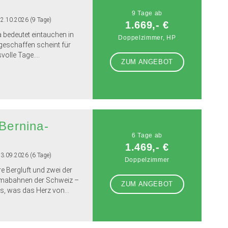
9 Tage ab
22.10.2026 (9 Tage)
1.669,- €
a bedeutet eintauchen in
Doppelzimmer, HP
 geschaffen scheint für
olle Tage....
ZUM ANGEBOT
 Bernina-
6 Tage ab
1.469,- €
13.09.2026 (6 Tage)
Doppelzimmer
re Bergluft und zwei der
amabahnen der Schweiz –
ZUM ANGEBOT
es, was das Herz von...