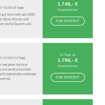
1.749,- €
25.10.2026 (9 Tage)
Doppelzimmer
kt auf eine mehr als 3000-
. Illyrer, Römer und
ZUM ANGEBOT
ier reiche Spuren und...
10 Tage ab
25.10.2026 (10 Tage)
1.799,- €
 seit jeher mit ihrer
Doppelzimmer
 und eindrucksvollen
e Küstenstraße verbindet
ZUM ANGEBOT
el mit...