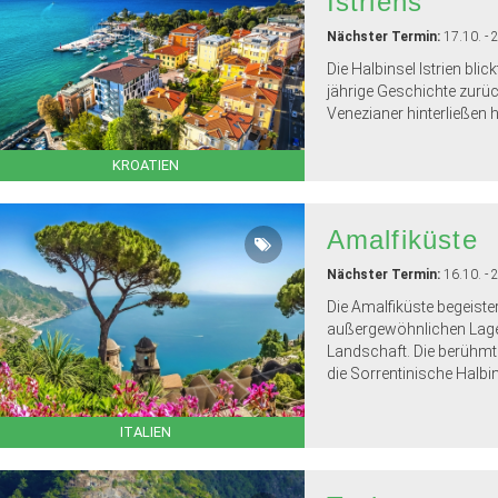
Istriens
Nächster Termin:
17.10. - 
Die Halbinsel Istrien blic
jährige Geschichte zurück
Venezianer hinterließen h
KROATIEN
Amalfiküste
Nächster Termin:
16.10. - 
Die Amalfiküste begeistert
außergewöhnlichen Lage
Landschaft. Die berühmt
die Sorrentinische Halbins
ITALIEN