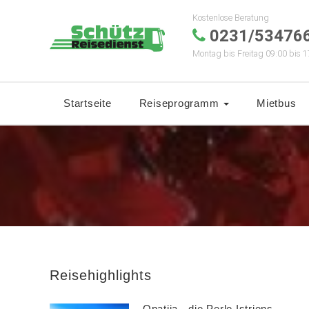
Kostenlose Beratung
0231/53476
Montag bis Freitag 09:00 bis 1
Startseite
Reiseprogramm
Mietbus
Reisehighlights
Opatija - die Perle Istriens