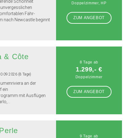
ierende Schönheit
Doppelzimmer, HP
 unvergesslichen
komfortablen Fähr-
ZUM ANGEBOT
m nach Newcastle beginnt
a & Côte
8 Tage ab
1.299,- €
20.09.2026 (8 Tage)
Doppelzimmer
lumenriviera an der
f ein
ZUM ANGEBOT
rogramm mit Ausflügen
o,...
 Perle
9 Tage ab