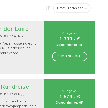
r der Loire
6 Tage ab
15.08.2026 (6 Tage)
1.399,- €
rer Nebenflüsse Indre und
Doppelzimmer, HP
ls 400 Schlösser und
ndruckende...
ZUM ANGEBOT
-Rundreise
9 Tage ab
23.08.2026 (9 Tage)
1.579,- €
hfrage und vieler
Doppelzimmer, HP
n der vergangenen Jahre